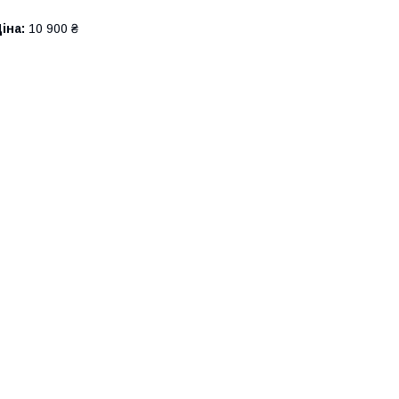
іна:
10 900 ₴