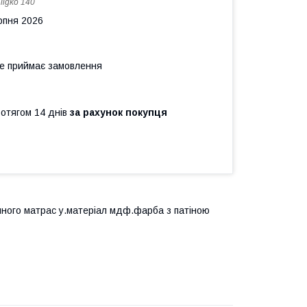
:
ligko 140
рпня 2026
не приймає замовлення
ротягом 14 днів
за рахунок покупця
чного матрас у.матеріал мдф.фарба з патіною