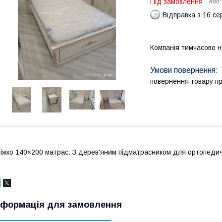
Під замовлення
Код
Відправка з 16 се
Компанія тимчасово 
повернення товару п
іжко 140×200 матрас. З дерев'яним підматрасником для ортопеди
нформація для замовлення