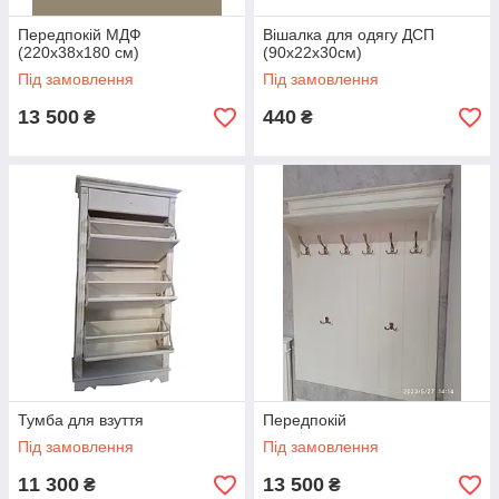
Передпокій МДФ
Вішалка для одягу ДСП
(220х38х180 см)
(90х22х30см)
Під замовлення
Під замовлення
13 500
440
₴
₴
Тумба для взуття
Передпокій
Під замовлення
Під замовлення
11 300
13 500
₴
₴