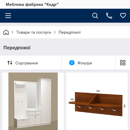
Меблева фабрика "Кедр"
Товари та послуги
Передпокої
Передпокої
Сортування
0
Фільтри