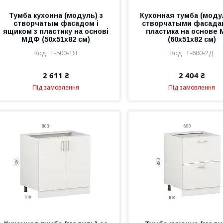
Тумба кухонна (модуль) з
Кухонная тумба (моду
створчатым фасадом і
створчатыми фасада
ящиком з пластику на основі
пластика на основе
МДФ (50х51х82 см)
(60х51х82 см)
Т-500-1Я
Т-600-2Д
2 611 ₴
2 404 ₴
Під замовлення
Під замовлення