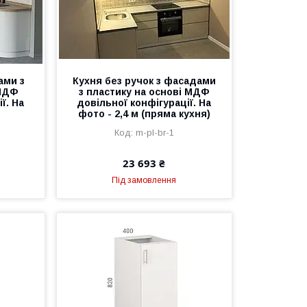
ами з
Кухня без ручок з фасадами
 МДФ
з пластику на основі МДФ
ї. На
довільної конфігурації. На
фото - 2,4 м (пряма кухня)
m-pl-br-1
23 693 ₴
Під замовлення