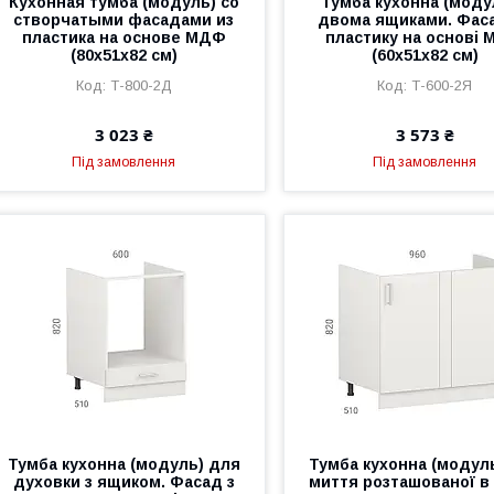
Кухонная тумба (модуль) со
Тумба кухонна (моду
створчатыми фасадами из
двома ящиками. Фас
пластика на основе МДФ
пластику на основі
(80х51х82 см)
(60х51х82 см)
Т-800-2Д
Т-600-2Я
3 023 ₴
3 573 ₴
Під замовлення
Під замовлення
Тумба кухонна (модуль) для
Тумба кухонна (модул
духовки з ящиком. Фасад з
миття розташованої в 