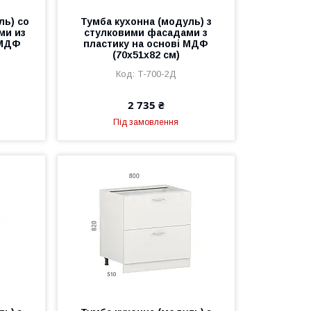
ль) со
Тумба кухонна (модуль) з
ми из
стулковими фасадами з
 МДФ
пластику на основі МДФ
(70х51х82 см)
Т-700-2Д
2 735 ₴
Під замовлення