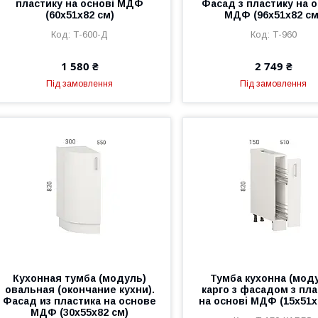
пластику на основі МДФ
Фасад з пластику на о
(60х51х82 см)
МДФ (96х51х82 см
Т-600-Д
Т-960
1 580 ₴
2 749 ₴
Під замовлення
Під замовлення
Кухонная тумба (модуль)
Тумба кухонна (мод
овальная (окончание кухни).
карго з фасадом з пла
Фасад из пластика на основе
на основі МДФ (15х51х
МДФ (30х55х82 см)