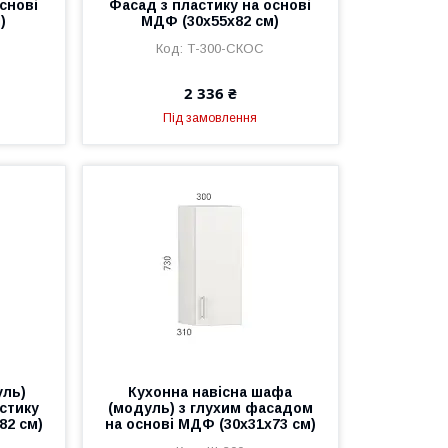
снові
Фасад з пластику на основі
)
МДФ (30х55х82 см)
Т-300-СКОС
2 336 ₴
Під замовлення
уль)
Кухонна навісна шафа
стику
(модуль) з глухим фасадом
82 см)
на основі МДФ (30х31х73 см)