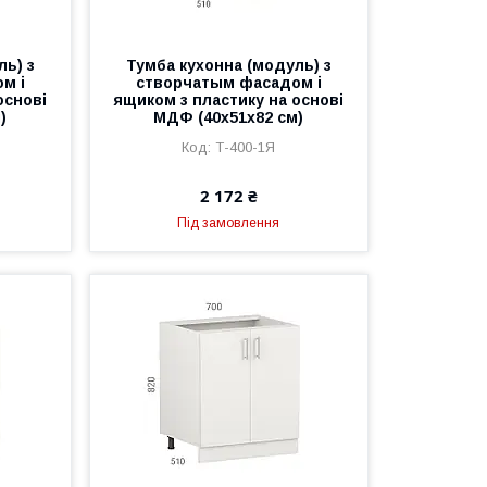
ль) з
Тумба кухонна (модуль) з
м і
створчатым фасадом і
основі
ящиком з пластику на основі
)
МДФ (40х51х82 см)
Т-400-1Я
2 172 ₴
Під замовлення