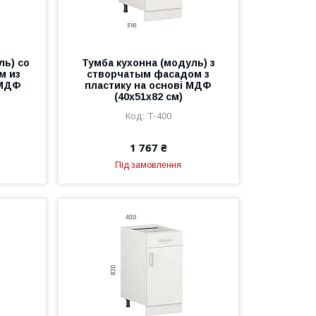
ль) со
Тумба кухонна (модуль) з
м из
створчатым фасадом з
 МДФ
пластику на основі МДФ
(40х51х82 см)
Т-400
1 767 ₴
Під замовлення