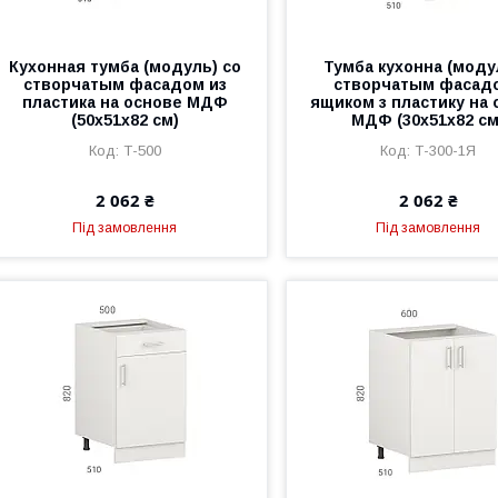
Кухонная тумба (модуль) со
Тумба кухонна (моду
створчатым фасадом из
створчатым фасадо
пластика на основе МДФ
ящиком з пластику на 
(50х51х82 см)
МДФ (30х51х82 см
Т-500
Т-300-1Я
2 062 ₴
2 062 ₴
Під замовлення
Під замовлення