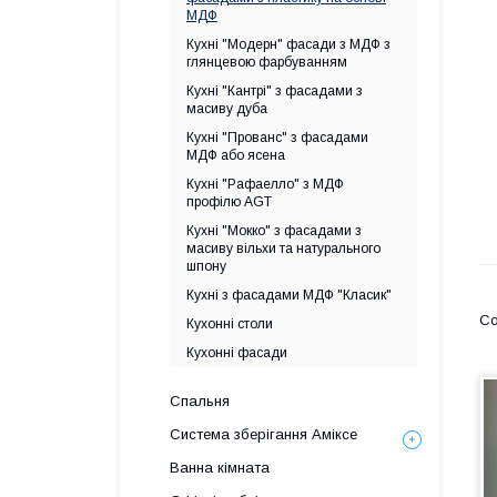
МДФ
Кухні "Модерн" фасади з МДФ з
глянцевою фарбуванням
Кухні "Кантрі" з фасадами з
масиву дуба
Кухні "Прованс" з фасадами
МДФ або ясена
Кухні "Рафаелло" з МДФ
профілю AGT
Кухні "Мокко" з фасадами з
масиву вільхи та натурального
шпону
Кухні з фасадами МДФ "Класик"
Кухонні столи
Кухонні фасади
Спальня
Система зберігання Аміксе
Ванна кімната