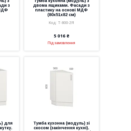
ль) з
Тумба кухонна (модуль) з
ади з
двома ящиками. Фасади з
 МДФ
пластику на основі МДФ
(80х51х82 см)
Т-800-2Я
5 016 ₴
Під замовлення
ь) для
Тумба кухонна (модуль) зі
кутку.
скосом (закінчення кухні).