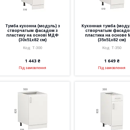
Тумба кухонна (модуль) з
Кухонная тумба (моду
створчатым фасадом з
створчатым фасадо
пластику на основі МДФ
пластика на основе
(30х51х82 см)
(35х51х82 см)
Т-300
Т-350
1 443 ₴
1 649 ₴
Під замовлення
Під замовлення