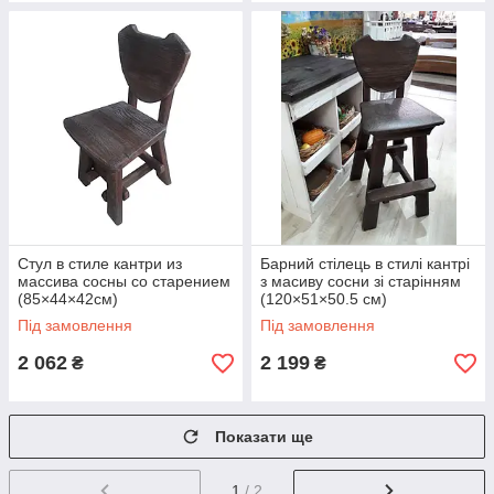
Стул в стиле кантри из
Барний стілець в стилі кантрі
массива сосны со старением
з масиву сосни зі старінням
(85×44×42см)
(120×51×50.5 см)
Під замовлення
Під замовлення
2 062
2 199
₴
₴
Показати ще
1
/ 2