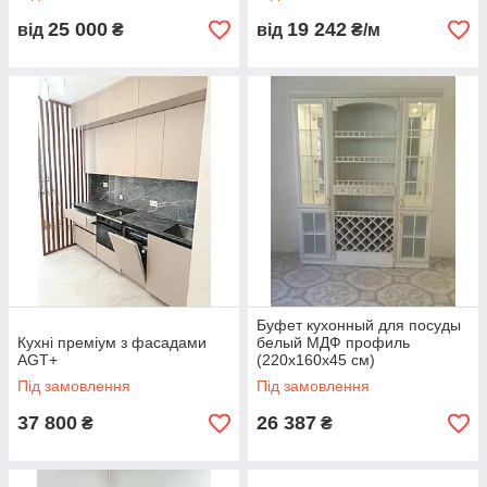
25 000
19 242
від
₴
від
₴/м
Буфет кухонный для посуды
Кухні преміум з фасадами
белый МДФ профиль
AGT+
(220х160х45 см)
Під замовлення
Під замовлення
37 800
26 387
₴
₴