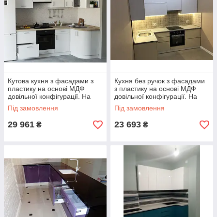
Кутова кухня з фасадами з
Кухня без ручок з фасадами
пластику на основі МДФ
з пластику на основі МДФ
довільної конфігурації. На
довільної конфігурації. На
фото - 2.3×1.3 м
фото - 2,4 м (пряма кухня)
Під замовлення
Під замовлення
29 961
23 693
₴
₴