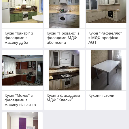
Кухні "Кантрі" з
Кухні "Прованс" з
Кухні "Рафаелло"
фасадами з
фасадами МДФ
з МДФ профілю
масиву дуба
або ясена
AGT
Кухні "Мокко" з
Кухні з фасадами
Кухонні столи
фасадами з
МДФ "Класик"
масиву вільхи та
натурального
шпону