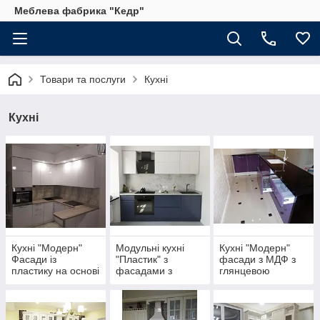
Меблева фабрика "Кедр"
Товари та послуги
Кухні
Кухні
Кухні "Модерн"
Модульні кухні
Кухні "Модерн"
Фасади із
"Пластик" з
фасади з МДФ з
пластику на основі
фасадами з
глянцевою
МДФ
пластику на основі
фарбуванням
МДФ