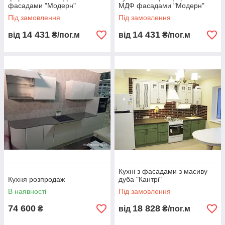
фасадами "Модерн"
МДФ фасадами "Модерн"
Під замовлення
Під замовлення
14 431
14 431
від
₴/пог.м
від
₴/пог.м
Кухні з фасадами з масиву
Кухня розпродаж
дуба "Кантрі"
В наявності
Під замовлення
74 600
18 828
₴
від
₴/пог.м