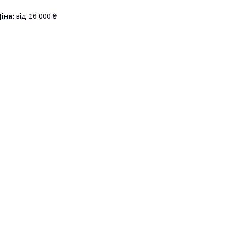
іна:
від 16 000 ₴