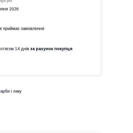
:
kyh pro
рпня 2026
не приймає замовлення
ротягом 14 днів
за рахунок покупця
арби і лаку