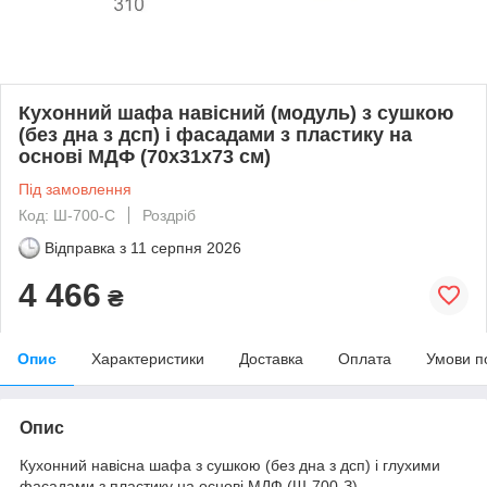
Кухонний шафа навісний (модуль) з сушкою
(без дна з дсп) і фасадами з пластику на
основі МДФ (70х31х73 см)
Під замовлення
Код: Ш-700-С
Роздріб
Відправка з
11 серпня 2026
4 466
₴
Опис
Характеристики
Доставка
Оплата
Умови п
Опис
Кухонний навісна шафа з сушкою (без дна з дсп) і глухими
фасадами з пластику на основі МДФ (Ш-700-З)