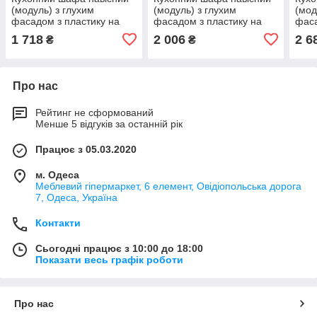
(модуль) з глухим
(модуль) з глухим
(мод
фасадом з пластику на
фасадом з пластику на
фаса
основі МДФ (40х31х73 см)
основі МДФ (50х31х73 см)
осно
1 718
2 006
2 6
₴
₴
Про нас
Рейтинг не сформований
Менше 5 відгуків за останній рік
Працює з 05.03.2020
м. Одеса
Меблевий гіпермаркет, 6 елемент, Овідіопольська дорога
7, Одеса, Україна
Контакти
Сьогодні працює з 10:00 до 18:00
Показати весь графік роботи
Про нас