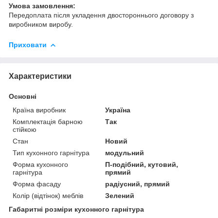
Умова замовлення:
Передоплата після укладення двостороннього договору з
виробником виробу.
Приховати
Характеристики
Основні
Країна виробник
Україна
Комплектація барною
Так
стійкою
Стан
Новий
Тип кухонного гарнітура
модульний
Форма кухонного
П-подібний, кутовий,
гарнітура
прямий
Форма фасаду
радіусний, прямий
Колір (відтінок) меблів
Зелений
Габаритні розміри кухонного гарнітура