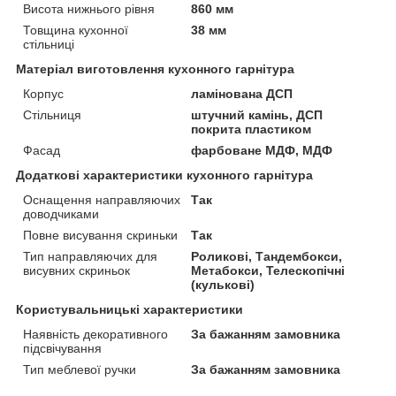
Висота нижнього рівня
860 мм
Товщина кухонної
38 мм
стільниці
Матеріал виготовлення кухонного гарнітура
Корпус
ламінована ДСП
Стільниця
штучний камінь, ДСП
покрита пластиком
Фасад
фарбоване МДФ, МДФ
Додаткові характеристики кухонного гарнітура
Оснащення направляючих
Так
доводчиками
Повне висування скриньки
Так
Тип направляючих для
Роликові, Тандембокси,
висувних скриньок
Метабокси, Телескопічні
(кулькові)
Користувальницькі характеристики
Наявність декоративного
За бажанням замовника
підсвічування
Тип меблевої ручки
За бажанням замовника