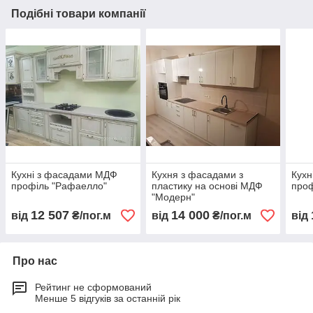
Подібні товари компанії
Кухні з фасадами МДФ
Кухня з фасадами з
Кухн
профіль "Рафаелло"
пластику на основі МДФ
проф
"Модерн"
12 507
14 000
від
₴/пог.м
від
₴/пог.м
від
Про нас
Рейтинг не сформований
Менше 5 відгуків за останній рік