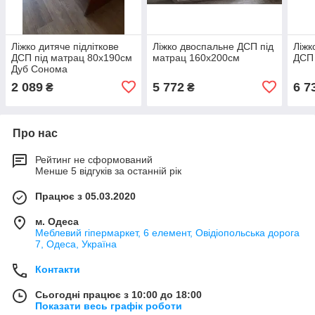
Ліжко дитяче підліткове
Ліжко двоспальне ДСП під
Ліжк
ДСП під матрац 80х190см
матрац 160х200см
ДСП 
Дуб Сонома
2 089
5 772
6 7
₴
₴
Про нас
Рейтинг не сформований
Менше 5 відгуків за останній рік
Працює з 05.03.2020
м. Одеса
Меблевий гіпермаркет, 6 елемент, Овідіопольська дорога
7, Одеса, Україна
Контакти
Сьогодні працює з 10:00 до 18:00
Показати весь графік роботи