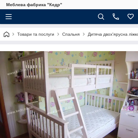
Меблева фабрика "Кедр"
Товари та послуги
Спальня
Дитяча двох'ярусна ліжк