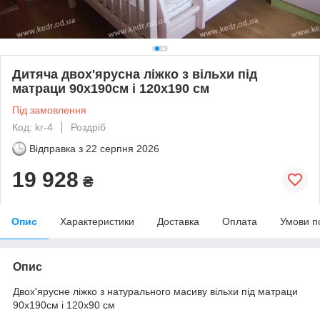
Дитяча двох'ярусна ліжко з вільхи під
матраци 90х190см і 120х190 см
Під замовлення
Код: kr-4
Роздріб
Відправка з
22 серпня 2026
19 928
₴
Опис
Характеристики
Доставка
Оплата
Умови п
Опис
Двох'ярусне ліжко з натурального масиву вільхи під матраци
90х190см і 120х90 см