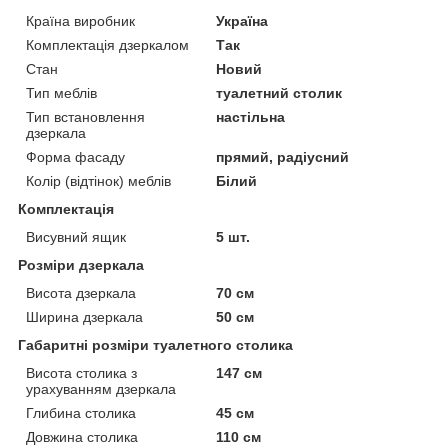
Країна виробник
Україна
Комплектація дзеркалом
Так
Стан
Новий
Тип меблів
туалетний столик
Тип встановлення
настільна
дзеркала
Форма фасаду
прямий, радіусний
Колір (відтінок) меблів
Білий
Комплектація
Висувний ящик
5 шт.
Розміри дзеркала
Висота дзеркала
70 см
Ширина дзеркала
50 см
Габаритні розміри туалетного столика
Висота столика з
147 см
урахуванням дзеркала
Глибина столика
45 см
Довжина столика
110 см